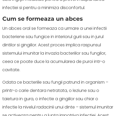
infectiei si pentru a minimiza disconfortul.
Cum se formeaza un abces
Un abces oral se formeaza ca urmare a unei infectii
bacteriene sau fungice in interiorul gurii sau in jurul
dintilor si gingiilor. Acest proces implica raspunsul
sistemului imunitar la invazia bacteriilor sau fungilor,
ceea ce poate duce la acumularea de puroi intr-o
cavitate.
Odata ce bacteriile sau fungii patrund in organism –
printr-o carie dentara netratata, o leziune sau o
taietura in gura, o infectie a gingiilor sau chiar o
infectie la nivelul radacinii unui dinte – sistemul imunitar
se activeaza pentru a lupta impotriva infectiei. Acest