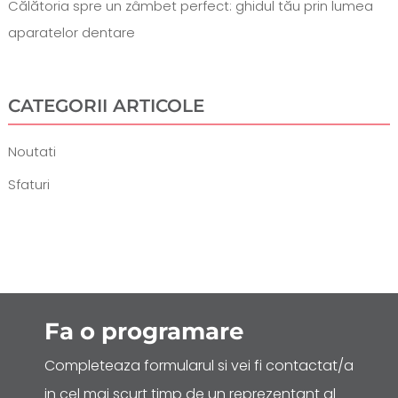
Călătoria spre un zâmbet perfect: ghidul tău prin lumea
aparatelor dentare
CATEGORII ARTICOLE
Noutati
Sfaturi
Fa o
programare
Completeaza formularul si vei fi contactat/a
in cel mai scurt timp de un reprezentant al