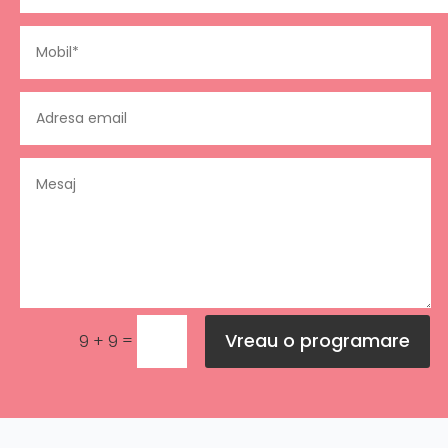
Vreau o programare
=
9 + 9