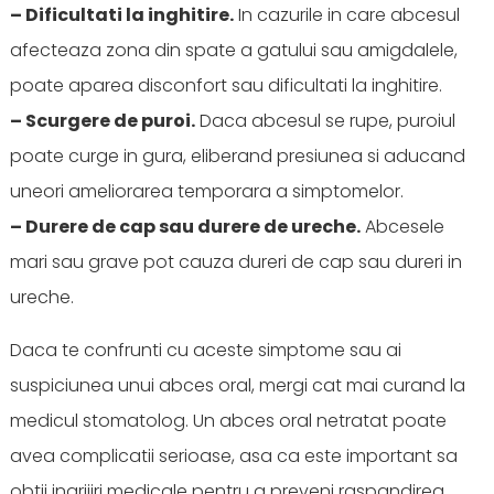
– Dificultati la inghitire.
In cazurile in care abcesul
afecteaza zona din spate a gatului sau amigdalele,
poate aparea disconfort sau dificultati la inghitire.
– Scurgere de puroi.
Daca abcesul se rupe, puroiul
poate curge in gura, eliberand presiunea si aducand
uneori ameliorarea temporara a simptomelor.
– Durere de cap sau durere de ureche.
Abcesele
mari sau grave pot cauza dureri de cap sau dureri in
ureche.
Daca te confrunti cu aceste simptome sau ai
suspiciunea unui abces oral, mergi cat mai curand la
medicul stomatolog. Un abces oral netratat poate
avea complicatii serioase, asa ca este important sa
obtii ingrijiri medicale pentru a preveni raspandirea