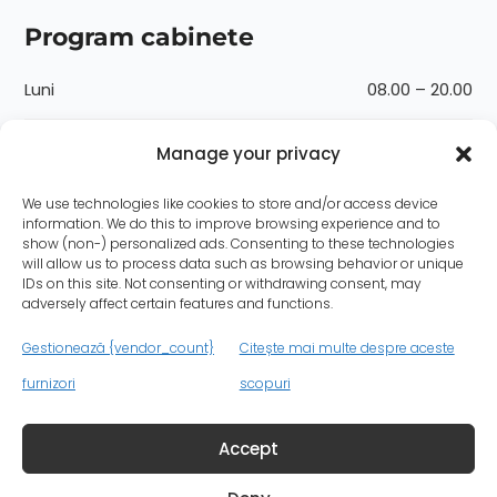
Program cabinete
Luni
08.00 – 20.00
Marți
08.00 – 20.00
Manage your privacy
Miercuri
08.00 – 20.00
We use technologies like cookies to store and/or access device
information. We do this to improve browsing experience and to
show (non-) personalized ads. Consenting to these technologies
Joi
08.00 – 20.00
will allow us to process data such as browsing behavior or unique
IDs on this site. Not consenting or withdrawing consent, may
adversely affect certain features and functions.
Vineri
08.00 – 20.00
Gestionează {vendor_count}
Citește mai multe despre aceste
Sâmbătă
08.00 – 14.00
furnizori
scopuri
Duminică
08.00 – 14.00
Accept