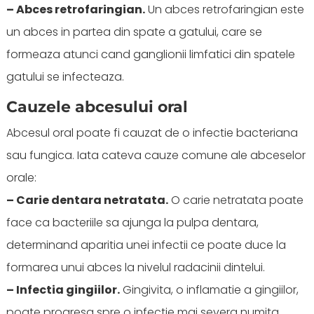
– Abces retrofaringian.
Un abces retrofaringian este
un abces in partea din spate a gatului, care se
formeaza atunci cand ganglionii limfatici din spatele
gatului se infecteaza.
Cauzele abcesului oral
Abcesul oral poate fi cauzat de o infectie bacteriana
sau fungica. Iata cateva cauze comune ale abceselor
orale:
– Carie dentara netratata.
O carie netratata poate
face ca bacteriile sa ajunga la pulpa dentara,
determinand aparitia unei infectii ce poate duce la
formarea unui abces la nivelul radacinii dintelui.
– Infectia gingiilor.
Gingivita, o inflamatie a gingiilor,
poate progresa spre o infectie mai severa numita