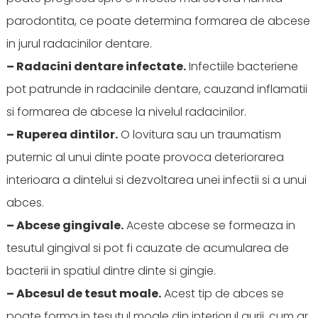
parodontita, ce poate determina formarea de abcese
in jurul radacinilor dentare.
– Radacini dentare infectate.
Infectiile bacteriene
pot patrunde in radacinile dentare, cauzand inflamatii
si formarea de abcese la nivelul radacinilor.
– Ruperea dintilor.
O lovitura sau un traumatism
puternic al unui dinte poate provoca deteriorarea
interioara a dintelui si dezvoltarea unei infectii si a unui
abces.
– Abcese gingivale.
Aceste abcese se formeaza in
tesutul gingival si pot fi cauzate de acumularea de
bacterii in spatiul dintre dinte si gingie.
– Abcesul de tesut moale.
Acest tip de abces se
poate forma in tesutul moale din interiorul gurii, cum ar