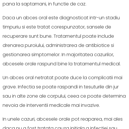
pana la saptamani, in functie de caz.
Daca un abces oral este diagnosticat intr-un stadiu
timpuriu si este tratat corespunzator, sansele de
recuperare sunt bune. Tratamentul poate include
drenarea puroiului, administrarea de antibiotice si
gestionarea simptomelor. In majoritatea cazurilor,
abcesele orale raspund bine la tratamentul medical.
Un abces oral netratat poate duce la complicatii mai
grave. Infectia se poate raspandi in tesuturile din jur
sau in alte zone ale corpului, ceea ce poate determina
nevoia de interventii medicale mai invazive.
In unele cazuri, abcesele orale pot reaparea, mai ales
daca nu a fost tratata cauza initiala a infectiei sau