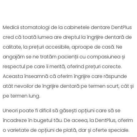
Medicii stomatologi de la cabinetele dentare DentPlus
cred că toată lumea are dreptul la îngrijire dentară de
calitate, la prețuri accesibile, aproape de casă. Ne
angajăm se ne tratăm pacienții cu compasiunea și
respectul pe care îi merită, oferind prețuri corecte.
Aceasta înseamnă că oferim îngrijire care răspunde
atât nevoilor de îngrijire dentară pe termen scurt, cât și
pe termen lung.
Uneori poate fi dificil să găsești opțiuni care să se
încadreze în bugetul tău. De aceea, la DentPlus, oferim
o varietate de opțiuni de plată, dar și oferte speciale.