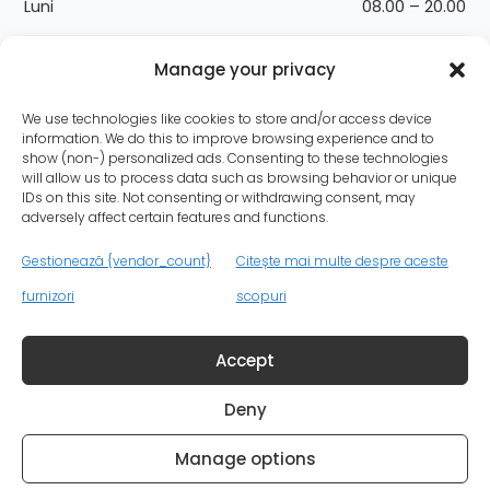
Luni
08.00 – 20.00
Marți
08.00 – 20.00
Manage your privacy
Miercuri
08.00 – 20.00
We use technologies like cookies to store and/or access device
information. We do this to improve browsing experience and to
show (non-) personalized ads. Consenting to these technologies
Joi
08.00 – 20.00
will allow us to process data such as browsing behavior or unique
IDs on this site. Not consenting or withdrawing consent, may
adversely affect certain features and functions.
Vineri
08.00 – 20.00
Gestionează {vendor_count}
Citește mai multe despre aceste
Sâmbătă
08.00 – 14.00
furnizori
scopuri
Duminică
08.00 – 14.00
Accept
Deny
© 2021 H & A Canada Dental Clinic S.R.L. Toate drepturile
Manage options
rezervate.