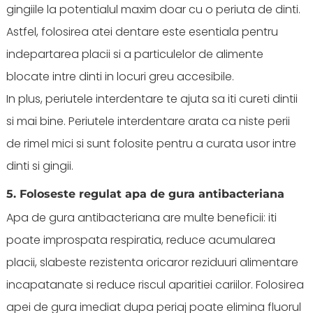
gingiile la potentialul maxim doar cu o periuta de dinti.
Astfel, folosirea atei dentare este esentiala pentru
indepartarea placii si a particulelor de alimente
blocate intre dinti in locuri greu accesibile.
In plus, periutele interdentare te ajuta sa iti cureti dintii
si mai bine. Periutele interdentare arata ca niste perii
de rimel mici si sunt folosite pentru a curata usor intre
dinti si gingii.
5. Foloseste regulat apa de gura antibacteriana
Apa de gura antibacteriana are multe beneficii: iti
poate improspata respiratia, reduce acumularea
placii, slabeste rezistenta oricaror reziduuri alimentare
incapatanate si reduce riscul aparitiei cariilor. Folosirea
apei de gura imediat dupa periaj poate elimina fluorul