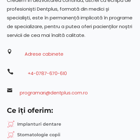
Credem în dezvoltarea continuă, astfel că echipa de
profesioniști Dentplus, formată din medici și
specialiști, este în permanență implicată în programe
de specializare, pentru a putea oferi pacienților noștri
servicii de cea mai înaltă calitate.

Adrese cabinete

+4-0787-670-610

programari@dentplus.com.ro
Ce îți oferim:
Implanturi dentare
Stomatologie copii