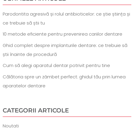
Parodontita agresivă și rolul antibioticelor: ce știe știința și
ce trebuie să știi tu
10 metode eficiente pentru prevenirea cariilor dentare
Ghid complet despre implanturile dentare: ce trebuie să
știi înainte de procedură
Cum să alegi aparatul dentar potrivit pentru tine
Călătoria spre un zâmbet perfect: ghidul tău prin lumea
aparatelor dentare
CATEGORII ARTICOLE
Noutati