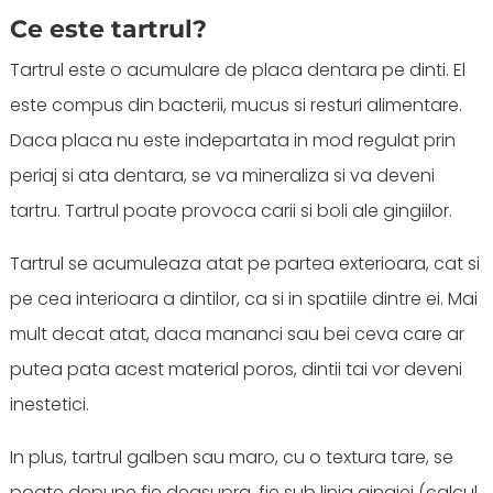
Ce este tartrul?
Tartrul este o acumulare de placa dentara pe dinti. El
este compus din bacterii, mucus si resturi alimentare.
Daca placa nu este indepartata in mod regulat prin
periaj si ata dentara, se va mineraliza si va deveni
tartru. Tartrul poate provoca carii si boli ale gingiilor.
Tartrul se acumuleaza atat pe partea exterioara, cat si
pe cea interioara a dintilor, ca si in spatiile dintre ei. Mai
mult decat atat, daca mananci sau bei ceva care ar
putea pata acest material poros, dintii tai vor deveni
inestetici.
In plus, tartrul galben sau maro, cu o textura tare, se
poate depune fie deasupra, fie sub linia gingiei (calcul