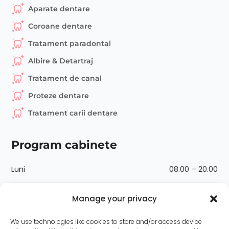
Aparate dentare
Coroane dentare
Tratament paradontal
Albire & Detartraj
Tratament de canal
Proteze dentare
Tratament carii dentare
Program cabinete
Luni
08.00 – 20.00
Marți
08.00 – 20.00
Manage your privacy
Miercuri
08.00 – 20.00
We use technologies like cookies to store and/or access device