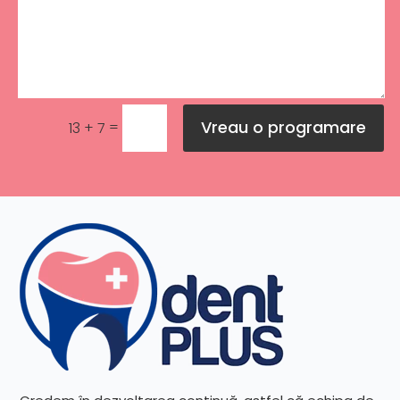
Vreau o programare
=
13 + 7