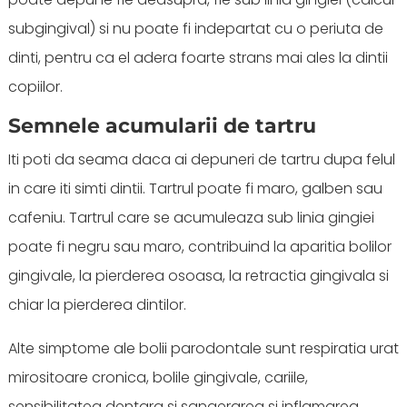
subgingival) si nu poate fi indepartat cu o periuta de
dinti, pentru ca el adera foarte strans mai ales la dintii
copiilor.
Semnele acumularii de tartru
Iti poti da seama daca ai depuneri de tartru dupa felul
in care iti simti dintii. Tartrul poate fi maro, galben sau
cafeniu. Tartrul care se acumuleaza sub linia gingiei
poate fi negru sau maro, contribuind la aparitia bolilor
gingivale, la pierderea osoasa, la retractia gingivala si
chiar la pierderea dintilor.
Alte simptome ale bolii parodontale sunt respiratia urat
mirositoare cronica, bolile gingivale, cariile,
sensibilitatea dentara si sangerarea si inflamarea