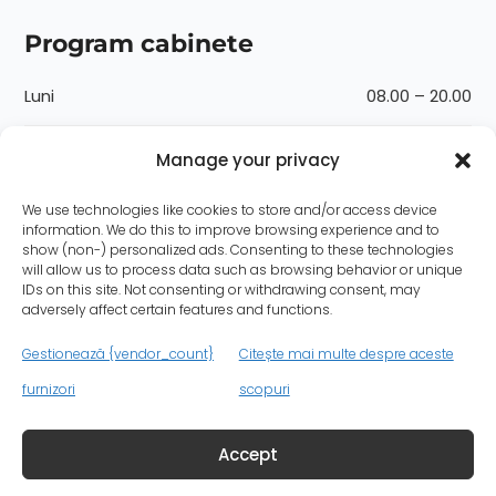
Program cabinete
Luni
08.00 – 20.00
Marți
08.00 – 20.00
Manage your privacy
Miercuri
08.00 – 20.00
We use technologies like cookies to store and/or access device
information. We do this to improve browsing experience and to
show (non-) personalized ads. Consenting to these technologies
Joi
08.00 – 20.00
will allow us to process data such as browsing behavior or unique
IDs on this site. Not consenting or withdrawing consent, may
adversely affect certain features and functions.
Vineri
08.00 – 20.00
Gestionează {vendor_count}
Citește mai multe despre aceste
Sâmbătă
08.00 – 14.00
furnizori
scopuri
Duminică
08.00 – 14.00
Accept