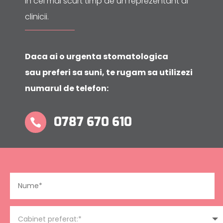
in cel mai scurt timp de un reprezentant al
clinicii.
Daca ai o urgenta stomatologica
sau preferi sa suni, te rugam sa utilizezi
numarul de telefon:
0787 670 610
