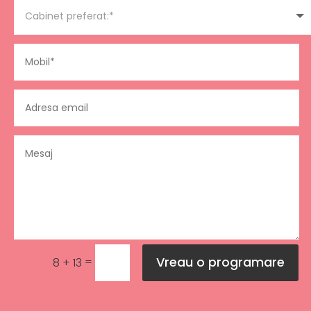
Vreau o programare
=
8 + 13