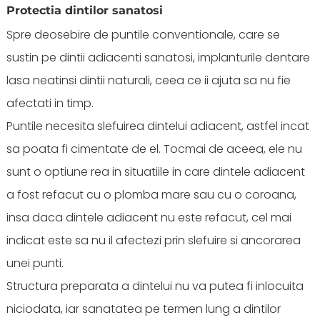
Protectia dintilor sanatosi
Spre deosebire de puntile conventionale, care se
sustin pe dintii adiacenti sanatosi, implanturile dentare
lasa neatinsi dintii naturali, ceea ce ii ajuta sa nu fie
afectati in timp.
Puntile necesita slefuirea dintelui adiacent, astfel incat
sa poata fi cimentate de el. Tocmai de aceea, ele nu
sunt o optiune rea in situatiile in care dintele adiacent
a fost refacut cu o plomba mare sau cu o coroana,
insa daca dintele adiacent nu este refacut, cel mai
indicat este sa nu il afectezi prin slefuire si ancorarea
unei punti.
Structura preparata a dintelui nu va putea fi inlocuita
niciodata, iar sanatatea pe termen lung a dintilor