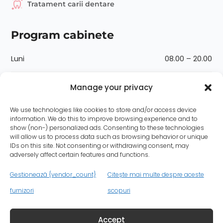
Tratament carii dentare
Program cabinete
Luni
08.00 – 20.00
Marți
08.00 – 20.00
Manage your privacy
Miercuri
08.00 – 20.00
We use technologies like cookies to store and/or access device
information. We do this to improve browsing experience and to
show (non-) personalized ads. Consenting to these technologies
Joi
08.00 – 20.00
will allow us to process data such as browsing behavior or unique
IDs on this site. Not consenting or withdrawing consent, may
adversely affect certain features and functions.
Vineri
08.00 – 20.00
Gestionează {vendor_count}
Citește mai multe despre aceste
Sâmbătă
08.00 – 14.00
furnizori
scopuri
Duminică
08.00 – 14.00
Accept