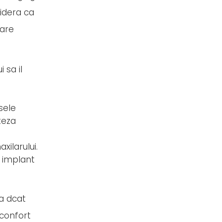
sidera ca
care
 sa il
sele
oteza
xilarului.
 implant
la dcat
sconfort