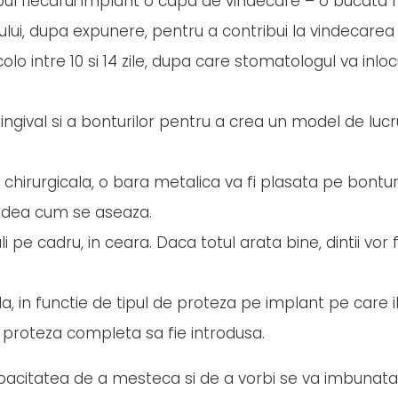
l fiecarui implant o capa de vindecare – o bucata 
ului, dupa expunere, pentru a contribui la vindecarea
lo intre 10 si 14 zile, dupa care stomatologul va inlo
ingival si a bonturilor pentru a crea un model de lucr
 chirurgicala, o bara metalica va fi plasata pe bonturi
vedea cum se aseaza.
pe cadru, in ceara. Daca totul arata bine, dintii vor fi
, in functie de tipul de proteza pe implant pe care il 
ca proteza completa sa fie introdusa.
acitatea de a mesteca si de a vorbi se va imbunatati