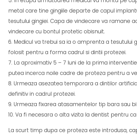
5. In etapa urmatoarea medicul va monta pe capu
metal care tine gingiile departe de capul implant
tesutului gingiei. Capa de vindecare va ramane aco
vindecare cu bontul protetic obisnuit.
6. Medicul va trebui sa ia o amprenta a tesutului g
folosit pentru a forma cadrul si dintii protezei.
7. La aproximativ 5 – 7 luni de la prima interventie
putea incerca noile cadre de proteza pentru a 
8. Urmeaza asezatea temporara a dintilor artificiali 
definitiv in cadrul protezei.
9. Urmeaza fixarea atasamentelor tip bara sau bila
10. Va fi necesara o alta vizita la dentist pentru 
La scurt timp dupa ce proteza este introdusa, cap