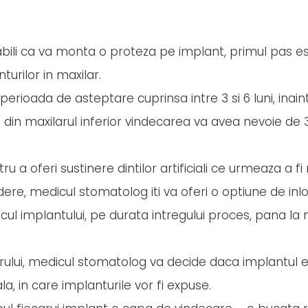
stabili ca va monta o proteza pe implant, primul pas e
urilor in maxilar.
perioada de asteptare cuprinsa intre 3 si 6 luni, inain
 din maxilarul inferior vindecarea va avea nevoie de 3-
u a oferi sustinere dintilor artificiali ce urmeaza a fi
edere, medicul stomatolog iti va oferi o optiune de inl
ocul implantului, pe durata intregului proces, pana l
arului, medicul stomatolog va decide daca implantul 
a, in care implanturile vor fi expuse.