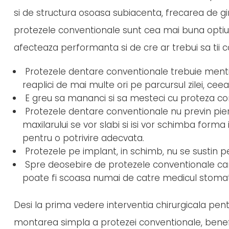
si de structura osoasa subiacenta, frecarea de gi
protezele conventionale sunt cea mai buna optiune 
afecteaza performanta si de cre ar trebui sa tii c
Protezele dentare conventionale trebuie mentinu
reaplici de mai multe ori pe parcursul zilei, cee
E greu sa mananci si sa mesteci cu proteza conv
Protezele dentare conventionale nu previn pier
maxilarului se vor slabi si isi vor schimba forma 
pentru o potrivire adecvata.
Protezele pe implant, in schimb, nu se sustin pe g
Spre deosebire de protezele conventionale car
poate fi scoasa numai de catre medicul stomat
Desi la prima vedere interventia chirurgicala pent
montarea simpla a protezei conventionale, benefi