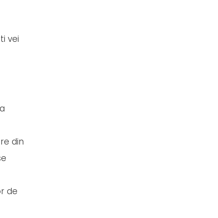
i vei
ra
re din
se
or de