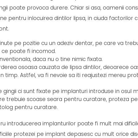
ngii poate provoca durere. Chiar si asa, oamenii con
pentru inlocuirea dintilor lipsa, in ciuda factorilor 
ont.
te pe pozitie cu un adeziv dentar, pe care va trebui
a ce poate fi incomod.
entionala, daca nu o tine nimic fixata.
derea osoasa cauzata de lipsa dintilor, deoarece oa
in timp. Astfel, va fi nevoie sa iti reajustezi mereu pr
ingii ci sunt fixate pe implanturi introduse in osul ma
e trebuie scoase seara pentru curatare, proteza pe
olog pentru curatare.
ru introducerea implanturilor poate fi mult mai difici
ciile protezei pe implant depasesc cu mult orice di