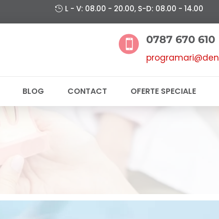
L - V: 08.00 - 20.00, S-D: 08.00 - 14.00
0787 670 610

programari@dent
BLOG
CONTACT
OFERTE SPECIALE