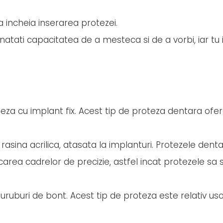
a incheia inserarea protezei.
tati capacitatea de a mesteca si de a vorbi, iar tu it
teza cu implant fix. Acest tip de proteza dentara ofe
rasina acrilica, atasata la implanturi. Protezele denta
area cadrelor de precizie, astfel incat protezele sa 
suruburi de bont. Acest tip de proteza este relativ us