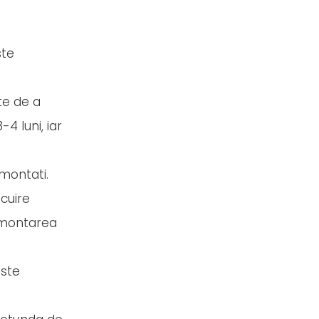
ste
te de a
4 luni, iar
 montati.
ocuire
a montarea
este