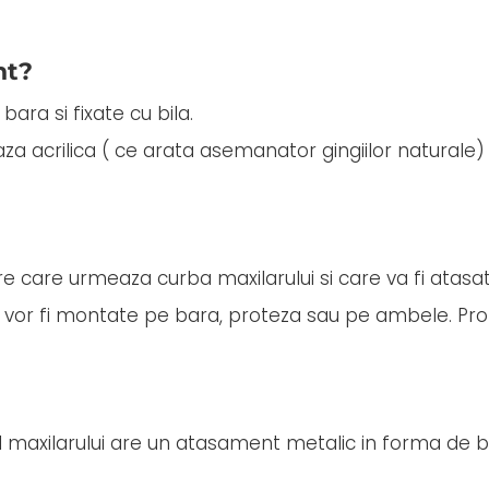
nt?
bara si fixate cu bila.
 acrilica ( ce arata asemanator gingiilor naturale) si
re care urmeaza curba maxilarului si care va fi atasat
le vor fi montate pe bara, proteza sau pe ambele. Pr
ul maxilarului are un atasament metalic in forma de b