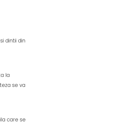
 dintii din
a la
oteza se va
ila care se