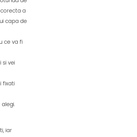
rotunda de
 corecta a
cui capa de
u ce va fi
 si vei
 fixati
alegi.
, iar