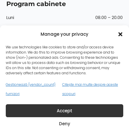
Program cabinete
Luni
08.00 – 20.00
Marți
08.00 – 20.00
Manage your privacy
Miercuri
08.00 – 20.00
We use technologies like cookies to store and/or access device
information. We do this to improve browsing experience and to
show (non-) personalized ads. Consenting to these technologies
Joi
08.00 – 20.00
will allow us to process data such as browsing behavior or unique
IDs on this site. Not consenting or withdrawing consent, may
adversely affect certain features and functions.
Vineri
08.00 – 20.00
Gestionează {vendor_count}
Citește mai multe despre aceste
Sâmbătă
08.00 – 14.00
furnizori
scopuri
Duminică
08.00 – 14.00
Accept
Deny