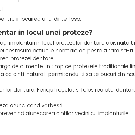
l.
ntru inlocuirea unui dinte lipsa.
ntar in locul unei proteze?
egi implanturi in locul protezelor dentare obisnuite t
vei desfasura actiunile normale de peste zi fara sa-ti fa
area protezei dentare.
rga de alimente. In timp ce protezele traditionale li
ca dintii naturali, permitandu-ti sa te bucuri din no
rilor dentare. Periajul regulat si folosirea atei dentar
teza atunci cand vorbesti.
prevenind alunecarea dintilor vecini cu implanturile.
?