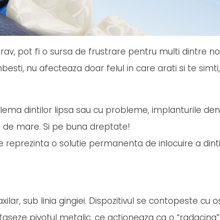
grav, pot fi o sursa de frustrare pentru multi dintre noi.
ti, nu afecteaza doar felul in care arati si te simti,
lema dintilor lipsa sau cu probleme, implanturile de
m de mare. Si pe buna dreptate!
 reprezinta o solutie permanenta de inlocuire a dinti
lar, sub linia gingiei. Dispozitivul se contopeste cu o
taseze pivotul metalic, ce actioneaza ca o “radacina