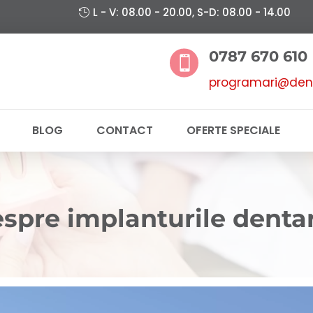
L - V: 08.00 - 20.00, S-D: 08.00 - 14.00
0787 670 610

programari@dent
BLOG
CONTACT
OFERTE SPECIALE
despre implanturile denta