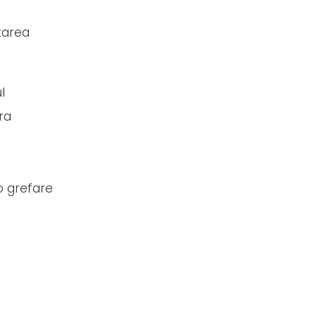
tarea
l
ra
o grefare