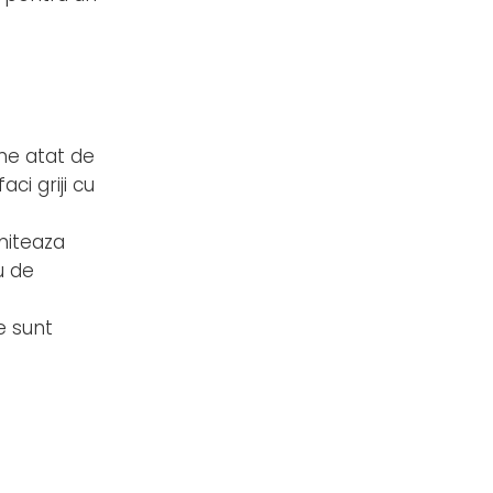
ine atat de
ci griji cu
miteaza
u de
e sunt