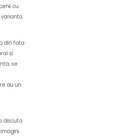
cenii cu
i varianta
a din fata
al si
inta, se
are au un
a discuta
 imagini