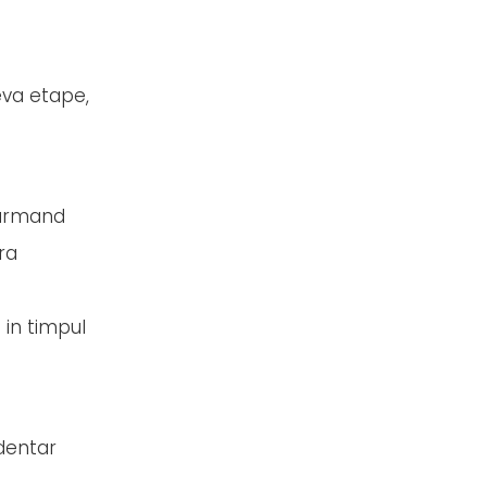
eva etape,
, urmand
ra
 in timpul
 dentar
.