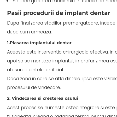
Se face grefarea maxilarului in functie de neces
Pasii procedurii de implant dentar
Dupa finalizarea stadiilor premergatoare, incepe
dupa cum urmeaza.
1.Plasarea implantului dentar
Aceasta este interventia chirurgicala efectiva, in 
apoi sa se monteze implantul, in profunzimea osulu
atasarea dintelui artificial.
Daca zona in care se afla dintele lipsa este vizibi
procesului de vindecare.
2. Vindecarea si cresterea osului
Acest proces se numeste osteointegrare si este pr
fuzioneaza, creand o radacina ferma pentru dintel