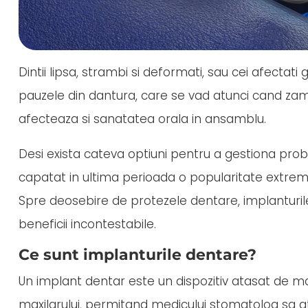
Dintii lipsa, strambi si deformati, sau cei afectati 
pauzele din dantura, care se vad atunci cand zambes
afecteaza si sanatatea orala in ansamblu.
Desi exista cateva optiuni pentru a gestiona prob
capatat in ultima perioada o popularitate extre
Spre deosebire de protezele dentare, implanturile
beneficii incontestabile.
Ce sunt implanturile dentare?
Un implant dentar este un dispozitiv atasat de maxi
maxilarului, permitand medicului stomatolog sa a