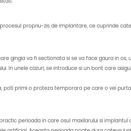
itati.
 procesul propriu-zis de implantare, ce cuprinde cat
care gingia va fi sectionata si se va face gaura in os
i. In unele cazuri, se introduce si un bont care asigu
la, poti primi o proteza temporara pe care o vei purta
actic perioada in care osul maxilarului si implantul
e artificial. Aceasta perioada poate dura cateva luni