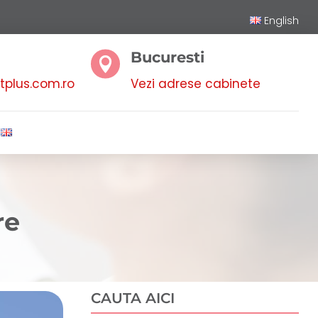
English
Bucuresti

plus.com.ro
Vezi adrese cabinete
re
CAUTA AICI