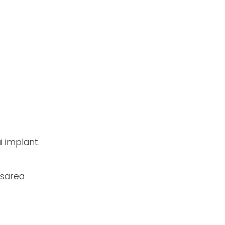
i implant.
asarea