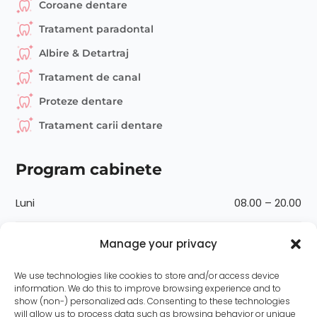
Coroane dentare
Tratament paradontal
Albire & Detartraj
Tratament de canal
Proteze dentare
Tratament carii dentare
Program cabinete
Luni
08.00 – 20.00
Marți
08.00 – 20.00
Manage your privacy
Miercuri
08.00 – 20.00
We use technologies like cookies to store and/or access device
information. We do this to improve browsing experience and to
show (non-) personalized ads. Consenting to these technologies
Joi
08.00 – 20.00
will allow us to process data such as browsing behavior or unique