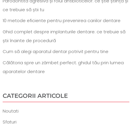
Parodontita agresivă și rolul antibioticelor: ce știe știința și
ce trebuie să știi tu
10 metode eficiente pentru prevenirea cariilor dentare
Ghid complet despre implanturile dentare: ce trebuie să
știi înainte de procedură
Cum să alegi aparatul dentar potrivit pentru tine
Călătoria spre un zâmbet perfect: ghidul tău prin lumea
aparatelor dentare
CATEGORII ARTICOLE
Noutati
Sfaturi