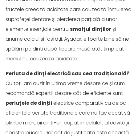
fructele creează aciditate care cauzează înmuierea
suprafeței dentare și pierderea parțială a unor
elemente esențiale pentru
smalțul dinților
și
anume calciul și fosfații. Așadar, e foarte bine să ne
spălăm pe dinți după fiecare masă atât timp cât
meniul nu cauzează aciditate.
Periuța de dinți electrică sau cea tradițională?
Cu toții am auzit în ultima vreme despre ce și cum
recomandă experții, despre cât de eficiente sunt
periuțele de dinții
electrice comparativ cu deloc
eficientele periuțe tradiționale care nu fac decât să
plimbe microbii dintr-un capăt în celălalt al cavității
noastre bucale. Dar cât de justificată este această