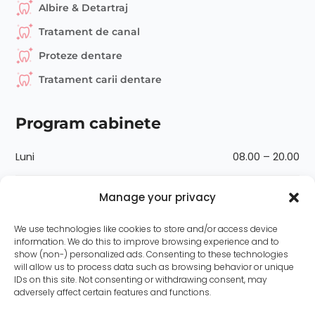
Albire & Detartraj
Tratament de canal
Proteze dentare
Tratament carii dentare
Program cabinete
Luni
08.00 – 20.00
Marți
08.00 – 20.00
Manage your privacy
Miercuri
08.00 – 20.00
We use technologies like cookies to store and/or access device
information. We do this to improve browsing experience and to
show (non-) personalized ads. Consenting to these technologies
Joi
08.00 – 20.00
will allow us to process data such as browsing behavior or unique
IDs on this site. Not consenting or withdrawing consent, may
adversely affect certain features and functions.
Vineri
08.00 – 20.00