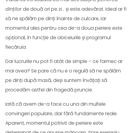
dinților
de două ori pe zi… și este adevărat. Ideal ar fi
să ne spălăm pe dinți înainte de culcare, iar
momentul ales pentru cea de-a doua periere este
opțional, în funcție de obiceiurile și programul
fiecăruia.
Dar lucrurile nu pot fi atât de simple – ce farmec ar
mai avea? Se pare că nu e o regulă să ne spălăm
pe dinți după masă, deși suntem învățați să
procedăm astfel din fragedă pruncie.
Iată că avem de-a face cu una din multele
convingeri populare, dar fără fundamente reale.
Aparent, momentul potrivit de periere este
determinat de ce anume mâncam. Spre exemplu,