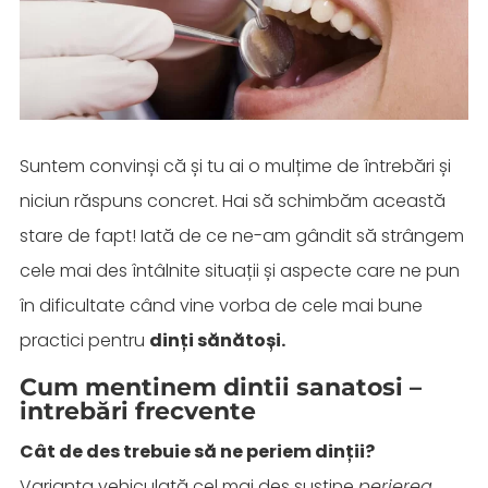
Suntem convinși că și tu ai o mulțime de întrebări și
niciun răspuns concret. Hai să schimbăm această
stare de fapt! Iată de ce ne-am gândit să strângem
cele mai des întâlnite situații și aspecte care ne pun
în dificultate când vine vorba de cele mai bune
practici pentru
dinți sănătoși.
Cum mentinem dintii sanatosi –
intrebări frecvente
Cât de des trebuie să ne periem dinții?
Varianta vehiculată cel mai des susține
perierea