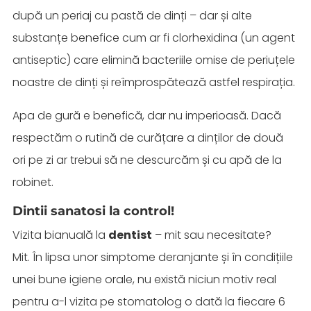
după un periaj cu pastă de dinți – dar și alte
substanțe benefice cum ar fi clorhexidina (un agent
antiseptic) care elimină bacteriile omise de periuțele
noastre de dinți și reîmprospătează astfel respirația.
Apa de gură e benefică, dar nu imperioasă. Dacă
respectăm o rutină de curățare a dinților de două
ori pe zi ar trebui să ne descurcăm și cu apă de la
robinet.
Dintii sanatosi la control!
Vizita bianuală la
dentist
– mit sau necesitate?
Mit. În lipsa unor simptome deranjante și în condițiile
unei bune igiene orale, nu există niciun motiv real
pentru a-l vizita pe stomatolog o dată la fiecare 6