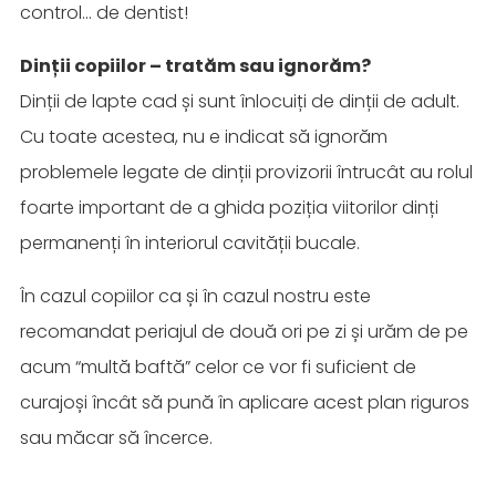
control… de dentist!
Dinții copiilor – tratăm sau ignorăm?
Dinții de lapte cad și sunt înlocuiți de dinții de adult.
Cu toate acestea, nu e indicat să ignorăm
problemele legate de dinții provizorii întrucât au rolul
foarte important de a ghida poziția viitorilor dinți
permanenți în interiorul cavității bucale.
În cazul copiilor ca și în cazul nostru este
recomandat periajul de două ori pe zi și urăm de pe
acum “multă baftă” celor ce vor fi suficient de
curajoși încât să pună în aplicare acest plan riguros
sau măcar să încerce.