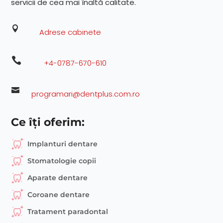
servicii de cea mai înaltă calitate.

Adrese cabinete

+4-0787-670-610

programari@dentplus.com.ro
Ce îți oferim:
Implanturi dentare
Stomatologie copii
Aparate dentare
Coroane dentare
Tratament paradontal