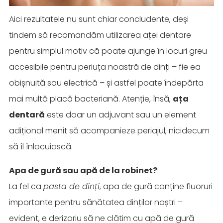
Aici rezultatele nu sunt chiar concludente, deși
tindem să recomandăm utilizarea aței dentare
pentru simplul motiv că poate ajunge în locuri greu
accesibile pentru periuța noastră de dinți – fie ea
obișnuită sau electrică – și astfel poate îndepărta
mai multă placă bacteriană. Atenție, însă,
ața
dentară
este doar un adjuvant sau un element
adițional menit să acompanieze periajul, nicidecum
să îl înlocuiască.
Apa de gură sau apă de la robinet?
La fel ca
pasta de dinți
, apa de gură conține fluoruri
importante pentru sănătatea dinților noștri –
evident, e derizoriu să ne clătim cu apă de gură