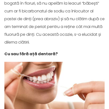
bogată în floruri, să nu apelăm la leacuri “băbești”
cum ar fi bicarbonatul de sodiu ca înlocuitor al
pastei de dinți (prea abraziv) și să nu clătim după ce
am terminat de periat pentru a reține cât mai multă
fluorură pe dinți. Cu această ocazie, s-a elucidat și
dilema clătirii.
Cu sau fără ață dentară?